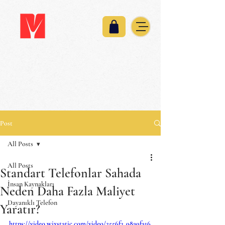
Post
All Posts
All Posts
Standart Telefonlar Sahada
İnsan Kaynakları
Neden Daha Fazla Maliyet
Dayanıklı Telefon
Yaratır?
https://video.wixstatic.com/video/2556f3_98a9fa16