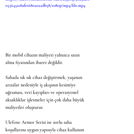
055645a18afe16802022db58/1080p/mp4/file.mp4
Bir mobil cihazın maliyeti yalnızca satın 
alma fiyatından ibaret değildir.
Sahada sık sık cihaz değiştirmek, yaşanan 
arızalar nedeniyle iş akışının kesintiye 
uğraması, veri kayıpları ve operasyonel 
aksaklıklar işletmeler için çok daha büyük 
maliyetler oluşturur.
Ulefone
 Armor Serisi ise zorlu saha 
koşullarına uygun yapısıyla cihaz kullanım 