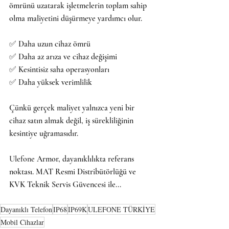
ömrünü uzatarak işletmelerin toplam sahip 
olma maliyetini düşürmeye yardımcı olur.
✅ Daha uzun cihaz ömrü
✅ Daha az arıza ve cihaz değişimi
✅ Kesintisiz saha operasyonları
✅ Daha yüksek verimlilik
Çünkü gerçek maliyet yalnızca yeni bir 
cihaz satın almak değil, iş sürekliliğinin 
kesintiye uğramasıdır.
Ulefone
 Armor, dayanıklılıkta referans 
noktası. MAT Resmi Distribütörlüğü ve 
KVK Teknik Servis Güvencesi ile...
Dayanıklı Telefon
IP68
IP69K
ULEFONE TÜRKİYE
Mobil Cihazlar