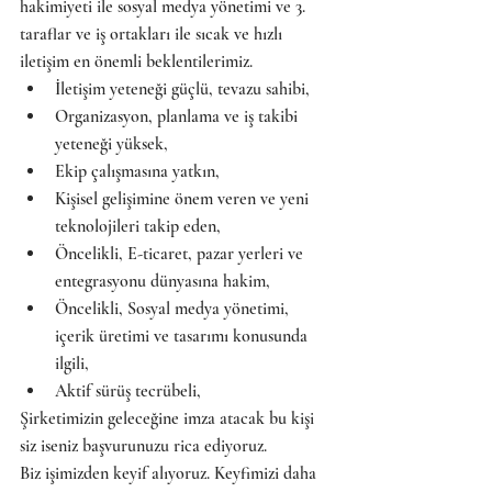
hakimiyeti ile sosyal medya yönetimi ve 3. 
taraflar ve iş ortakları ile sıcak ve hızlı 
iletişim en önemli beklentilerimiz.
İletişim yeteneği güçlü, tevazu sahibi,
Organizasyon, planlama ve iş takibi 
yeteneği yüksek,
Ekip çalışmasına yatkın,
Kişisel gelişimine önem veren ve yeni 
teknolojileri takip eden,
Öncelikli, E-ticaret, pazar yerleri ve 
entegrasyonu dünyasına hakim,
Öncelikli, Sosyal medya yönetimi, 
içerik üretimi ve tasarımı konusunda 
ilgili,
Aktif sürüş tecrübeli, 
Şirketimizin geleceğine imza atacak bu kişi 
siz iseniz başvurunuzu rica ediyoruz.
Biz işimizden keyif alıyoruz. Keyfimizi daha 