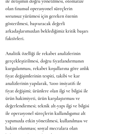
ile iletişimin doğru yönetilmesi, otomatize 
olan finansal operasyonel süreçlerin 
sorunsuz yürümesi için gereken özenin 
gösterilmesi, başvuracak değerli 
arkadaşlarımızdan beklediğimiz kritik başarı 
faktörleri.
Analitik özelliği ile rekabet analizlerinin 
gerçekleştirilmesi, doğru fiyatlandırmanın 
kurgulanması, rekabet koşullarına göre anlık 
fiyat değişimlerinin tespiti, takibi ve kar 
analizlerinin yapılarak, %100 insiyatifi ile 
fiyat değişimi; ürünlere olan ilgi ve bilgisi ile 
ürün hakimiyeti, ürün karşılaştırması ve 
değerlendirmesi; teknik alt-yapı ilgi ve bilgisi 
ile operasyonel süreçlerin kullandıgımız alt 
yapımızda etkin yönetilmesi, kullanılması ve 
hakim olunması; sosyal mecralara olan 