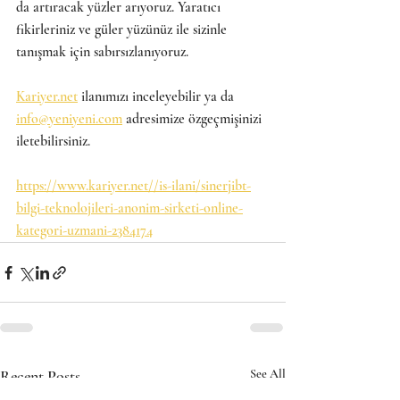
da artıracak yüzler arıyoruz. Yaratıcı 
fikirleriniz ve güler yüzünüz ile sizinle 
tanışmak için sabırsızlanıyoruz.
Kariyer.net
 ilanımızı inceleyebilir ya da 
info@yeniyeni.com
 adresimize özgeçmişinizi 
iletebilirsiniz.
https://www.kariyer.net//is-ilani/sinerjibt-
bilgi-teknolojileri-anonim-sirketi-online-
kategori-uzmani-2384174
Recent Posts
See All