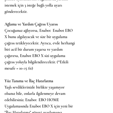
istemek için 3 isteğe bağlı yolla uyarı 
gönderecektir.
Ağlama ve Yardım Çağrısı Uyarısı
Çocuğunuz ağlıyorsa, Enabot  Enabot EBO 
X bunu algılayacak ve size bir uygulama 
çağrısı tetikleyecektir. Ayrıca, evde herhangi 
biri acil bir durum yaşarsa ve yardım 
çağırırsa, Enabot EBO X sizi uygulama 
çağrısı yoluyla bilgilendirecektir. (*Etkili 
mesafe = 10~15 fit)
Yüz Tanıma ve İlaç Hatırlatma
Yaşlı sevdiklerinizle birlikte yaşamıyor 
olsanız bile, onlarla ilgilenmeye devam 
edebilirsiniz. Enabot  EBO HOME 
Uygulamasında Enabot EBO X için yeni bir 
"İlaç Hatırlatma" görevi ayarlamanız 