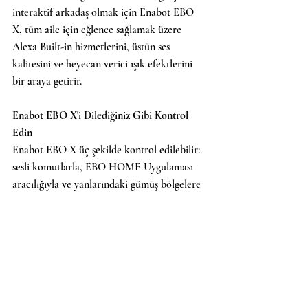
interaktif arkadaş olmak için Enabot EBO 
X, tüm aile için eğlence sağlamak üzere 
Alexa Built-in hizmetlerini, üstün ses 
kalitesini ve heyecan verici ışık efektlerini 
bir araya getirir.
Enabot EBO X'i Dilediğiniz Gibi Kontrol 
Edin
Enabot EBO X üç şekilde kontrol edilebilir: 
sesli komutlarla, EBO HOME Uygulaması 
aracılığıyla ve yanlarındaki gümüş bölgelere 
dokunarak. Bu kontroller interaktif ve 
sürükleyici bir deneyim, hassas hareketlilik 
kontrolü ve çeşitli işlevlerin 
özelleştirilmesini sağlar.
Harman Özelleştirilmiş Hoparlör & Harman 
AudioEFX