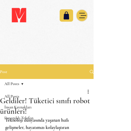
Post
All Posts
All Posts
Geldiler! Tüketici sınıfı robot
İnsan Kaynakları
ürünleri!
Dayanıklı Telefon
Teknoloji dünyasında yaşanan hızlı 
gelişmeler, hayatımızı kolaylaştıran 