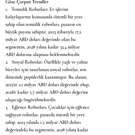
Göze Çarpan Trendler
1.   Temizlik Robotları: Ev işlerini 
kolaylaştırma konusunda önemli bir yere 
sahip olan temizlik robotları, pazarın en 
büyük payına sahiptir. 2023 itibarıyla 17.2 
milyar ABD doları değerinde olan bu 
segmentin, 2028 yılına kadar 32.4 milyar 
ABD dolarına ulaşması beklenmektedir.
2.   Sosyal Robotlar: Özellikle yaşlı ve yalnız 
bireyler için tasarlanan sosyal robotlar, son 
dönemde popülerlik kazanmıştır. Bu alanın, 
2023'te 2.1 milyar ABD doları değerinde olup, 
2028'e kadar 5.7 milyar ABD doları değerine 
ulaşacağı öngörülmektedir.
3.   Eğlence Robotları: Çocuklar için eğlence 
sağlayan robotlar, pazarda önemli bir yere 
sahip. 2023 yılında 1.5 milyar ABD doları 
değerindeki bu segmentin, 2028 yılına kadar 