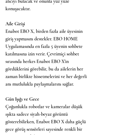
alıcıyı bulacak ve onunla yüz yüze 
konuşacaktır.
Aile Girişi
Enabot EBO X, birden fazla aile üyesinin 
giriş yapmasını destekler. EBO HOME 
Uygulamasında en fazla 5 üyenin sohbete 
katılmasına izin verir. Çevrimiçi sohbet 
sırasında herkes Enabot EBO X'in 
gördüklerini görebilir, bu da ailelerin her 
zaman birlikte hissetmelerini ve her değerli 
anı mutlulukla paylaşmalarını sağlar.
Gün Işığı ve Gece
Çoğunlukla robotlar ve kameralar düşük 
ışıkta sadece siyah-beyaz görüntü 
gösterebilirken, Enabot EBO X daha güçlü 
gece görüş sensörleri sayesinde renkli bir 