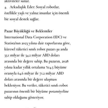
aktiviteler sunar.
4.   Arkadaşlık Eder: Sosyal robotlar, 
özellikle yaşlı ve yalnız insanlar için önemli 
bir sosyal destek sağlar.
Pazar Büyüklüğü ve Beklentiler
International Data Corporation (IDC) ve 
Statista'nın 2023 yılına dair raporlarına göre, 
küresel tüketici sınıfı robot pazarı şu anda 
33.1 milyar ile 34.2 milyar ABD doları 
arasında bir değere sahip. Bu pazarın, 2028 
yılına kadar yıllık ortalama %14.5 büyüme 
oranıyla 64.6 milyar ile 71.2 milyar ABD 
doları arasında bir değere ulaşması 
bekleniyor. Bu veriler, tüketici sınıfı robot 
pazarının önemli bir büyüme potansiyeline 
sahip olduğunu gösteriyor.