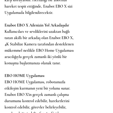
karşı koruyabilir. Herhangi bir anormal 
hareket tespit ettiğinde, Enabot EBO X sizi 
Uygulamada bilgilendirecektir.
Enabot EBO X Ailenizin Yol Arkadaşıdır
Kullanıcıları ve sevdiklerini uzaktan bağlı 
tutan akıllı bir arkadaş olan Enabot EBO X, 
4K Stabilize Kamera tarafından desteklenen 
mükemmel netlikle EBO Home Uygulaması 
aracılığıyla gerçek zamanlı iki yönlü bir 
konuşma başlatmanıza olanak tanır.
EBO HOME Uygulaması
EBO HOME Uygulaması, robotunuzla 
etkileşim kurmanın yeni bir yolunu sunar. 
Enabot EBO X'in gerçek zamanlı çalışma 
durumunu kontrol edebilir, hareketlerini 
kontrol edebilir, görevler belirleyebilir, 