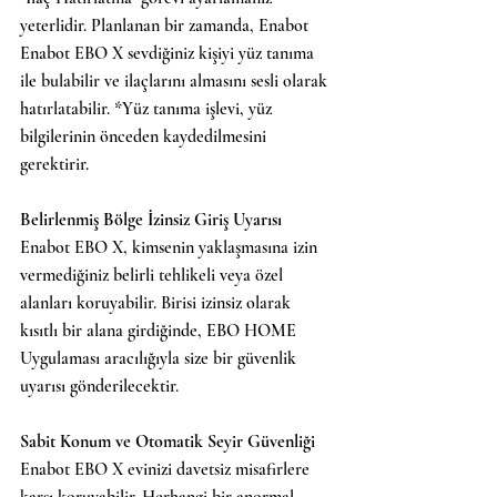
yeterlidir. Planlanan bir zamanda, Enabot  
Enabot EBO X sevdiğiniz kişiyi yüz tanıma 
ile bulabilir ve ilaçlarını almasını sesli olarak 
hatırlatabilir. *Yüz tanıma işlevi, yüz 
bilgilerinin önceden kaydedilmesini 
gerektirir.
Belirlenmiş Bölge İzinsiz Giriş Uyarısı
Enabot EBO X, kimsenin yaklaşmasına izin 
vermediğiniz belirli tehlikeli veya özel 
alanları koruyabilir. Birisi izinsiz olarak 
kısıtlı bir alana girdiğinde, EBO HOME 
Uygulaması aracılığıyla size bir güvenlik 
uyarısı gönderilecektir.
Sabit Konum ve Otomatik Seyir Güvenliği
Enabot EBO X evinizi davetsiz misafirlere 