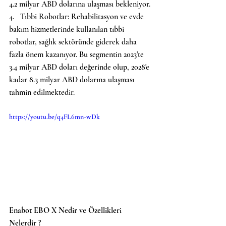
4.2 milyar ABD dolarına ulaşması bekleniyor.
4.   Tıbbi Robotlar: Rehabilitasyon ve evde 
bakım hizmetlerinde kullanılan tıbbi 
robotlar, sağlık sektöründe giderek daha 
fazla önem kazanıyor. Bu segmentin 2023'te 
3.4 milyar ABD doları değerinde olup, 2028'e 
kadar 8.3 milyar ABD dolarına ulaşması 
tahmin edilmektedir.
https://youtu.be/q4FL6mn-wDk
Enabot EBO X Nedir ve Özellikleri 
Nelerdir ?