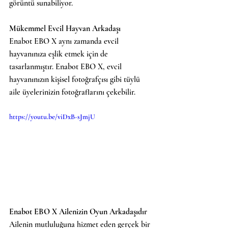
görüntü sunabiliyor.
Mükemmel Evcil Hayvan Arkadaşı
Enabot EBO X aynı zamanda evcil 
hayvanınıza eşlik etmek için de 
tasarlanmıştır. Enabot EBO X, evcil 
hayvanınızın kişisel fotoğrafçısı gibi tüylü 
aile üyelerinizin fotoğraflarını çekebilir.
https://youtu.be/viDxB-sJmjU
Enabot EBO X Ailenizin Oyun Arkadaşıdır
Ailenin mutluluğuna hizmet eden gerçek bir 