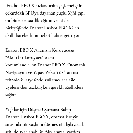
Enabot EBO X hızlandırılmış işlemci çift 
çekirdekli BPU'ya dayanan güçlü X3M çipi, 
on binlerce saatlik eğitim verisiyle 
birleştiğinde Enabot Enabot EBO X'i en 
akıllı hareketli homebot haline getiriyor.
Enabot EBO X Ailenizin Koruyucusu
"Akıllı bir koruyucu" olarak 
konumlandırılan Enabot EBO X, Otomatik 
Navigasyon ve Yapay Zeka Yüz Tanıma 
teknolojisi sayesinde kullanıcılara aile 
üyelerinden uzaktayken gerekli özellikleri 
sağlar.
Yaşlılar için Düşme Uyarısına Sahip
Enabot  Enabot EBO X, otomatik seyir 
sırasında bir yaşlının düşmesini algılayacak 
şekilde ayarlanabilir. Algılanırsa, yardım 