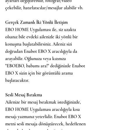
ayarları değiştirebilir, fotoğraf/video 
çekebilir, hatırlatıcılar/mesajlar alabilir vb.
Gerçek Zamanlı İki Yönlü İletişim
EBO HOME Uygulaması ile, siz uzakta 
olsanız bile evdeki ailenizle iki yönlü bir 
konuşma başlatabilirsiniz. Aileniz sizi 
doğrudan Enabot EBO X aracılığıyla da 
arayabilir. Oğlunuza veya kızınıza 
"EBOEBO, babamı ara!" dediğinizde Enabot 
EBO X sizin için bir görüntülü arama 
başlatacaktır.
Sesli Mesaj Bırakma
Ailenize bir mesaj bırakmak istediğinizde, 
EBO HOME Uygulaması aracılığıyla kısa 
mesajı yazmanız yeterlidir. Enabot EBO X 
metni sesli mesaja dönüştürecek, hedeflenen 