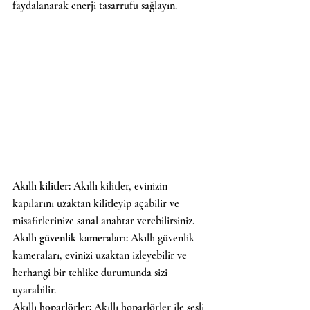
faydalanarak enerji tasarrufu sağlayın.
Akıllı kilitler: 
Akıllı kilitler, evinizin 
kapılarını uzaktan kilitleyip açabilir ve 
misafirlerinize sanal anahtar verebilirsiniz.
Akıllı güvenlik kameraları: 
Akıllı güvenlik 
kameraları, evinizi uzaktan izleyebilir ve 
herhangi bir tehlike durumunda sizi 
uyarabilir.
Akıllı hoparlörler: 
Akıllı hoparlörler ile sesli 