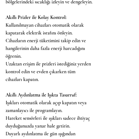
bölgelerindeki sıcaklığı izleyin ve dengeleyin.
Akıllı Prizler ile Kolay Kontrol: 
Kullanılmayan cihazları otomatik olarak 
kapatarak elektrik israfını önleyin.
Cihazların enerji tüketimini takip edin ve 
hangilerinin daha fazla enerji harcadığını 
öğrenin.
Uzaktan erişim ile prizleri istediğiniz yerden 
kontrol edin ve evden çıkarken tüm 
cihazları kapatın.
Akıllı Aydınlatma ile Işıkta Tasarruf:
Işıkları otomatik olarak açıp kapatın veya 
zamanlayıcı ile programlayın.
Hareket sensörleri ile ışıkları sadece ihtiyaç 
duyduğunuzda yanar hale getirin.
Duyarlı aydınlatma ile gün ışığından 