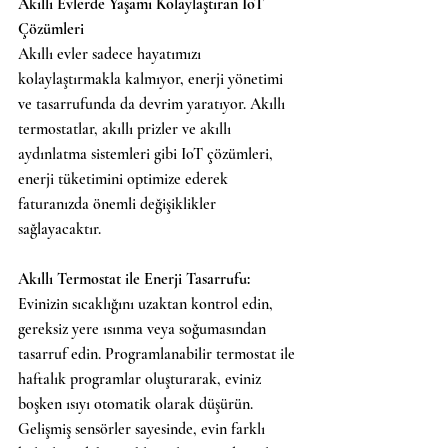
Akıllı Evlerde Yaşamı Kolaylaştıran IoT 
Çözümleri
Akıllı evler sadece hayatımızı 
kolaylaştırmakla kalmıyor, enerji yönetimi 
ve tasarrufunda da devrim yaratıyor. Akıllı 
termostatlar, akıllı prizler ve akıllı 
aydınlatma sistemleri gibi IoT çözümleri, 
enerji tüketimini optimize ederek 
faturanızda önemli değişiklikler 
sağlayacaktır.
Akıllı Termostat ile Enerji Tasarrufu:
Evinizin sıcaklığını uzaktan kontrol edin, 
gereksiz yere ısınma veya soğumasından 
tasarruf edin. Programlanabilir termostat ile 
haftalık programlar oluşturarak, eviniz 
boşken ısıyı otomatik olarak düşürün. 
Gelişmiş sensörler sayesinde, evin farklı 